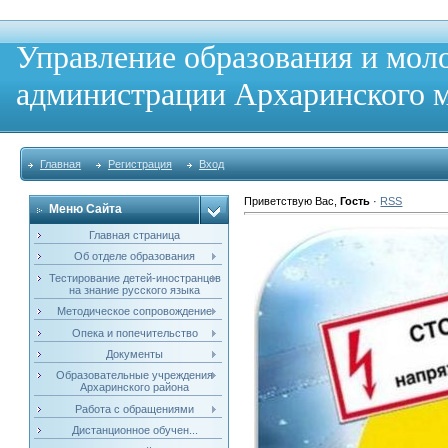
Управление образования и мол
администрации Архаринского м
Главная
Регистрация
Вход
Приветствую Вас
,
Гость
·
RSS
Меню Сайта
Главная страница
Об отделе образования
Тестирование детей-иностранцев
на знание русского языка
Методическое сопровождение
Опека и попечительство
Документы
Образовательные учреждения
Архаринского района
Работа с обращениями
Дистанционное обучен...