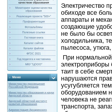
качеством образования
Электричество п
Мониторинг оценки качества
обиходе все бол
образования
Реализация проекта "500+"
аппараты и меха
Профориентация
создающие удобст
Фотоальбомы
не было бы осве
Полезные ссылки
Гостевая книга
холодильника, т
Каталог сайтов
пылесоса, утюга, 
Каталог файлов
ФГОС 2021
При нормальной 
Год педагога и наставника
электроприборы 
МКУ "ЦООО"
таит в себе смер
нарушаются прав
Меню
усугубляется тем
Министерство просвещения
Российской Федерации
оборудованием н
Министерство образования и науки
Амурской области
человека не реа
Амурский областной институт
развития образования
транспорта, зап
Администрация Архаринского