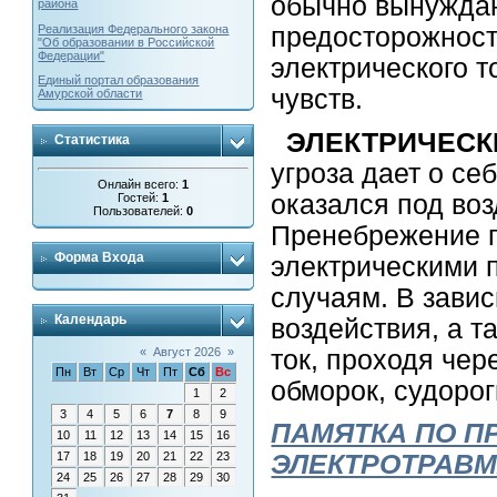
обычно вынужда
района
Реализация Федерального закона
предосторожност
"Об образовании в Российской
Федерации"
электрического т
Единый портал образования
чувств.
Амурской области
ЭЛЕКТРИЧЕСК
Статистика
угроза дает о себ
Онлайн всего:
1
оказался под воз
Гостей:
1
Пользователей:
0
Пренебрежение п
Форма Входа
электрическими 
случаям. В завис
Календарь
воздействия, а т
ток, проходя чер
«
Август 2026
»
Пн
Вт
Ср
Чт
Пт
Сб
Вс
обморок, судоро
1
2
3
4
5
6
7
8
9
ПАМЯТКА ПО 
10
11
12
13
14
15
16
17
18
19
20
21
22
23
ЭЛЕКТРОТРАВ
24
25
26
27
28
29
30