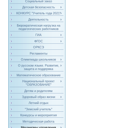
Социальный заказ
Детская безопасность
КОНКУРС "Учитель года 2021"
Деятельность
Бюрократическая нагрузка на
педагогических работников
ГИА
ФГОС
ОРКСЭ
Регламенты
Олимпиада школьников
О русском языке. Развитие,
защита и поддержка
Математическое образование
Национальный проект
"ОБРАЗОВАНИЕ"
Детям и родителям
Здоровый образ жизни
Летний отдых
"Земский учитель"
Конкурсы и мероприятия
Методическая работа
Механизмы управления