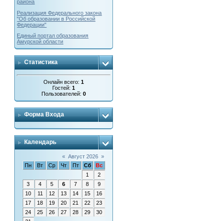
района
Реализация Федерального закона
"Об образовании в Российской
Федерации"
Единый портал образования
Амурской области
Статистика
Онлайн всего:
1
Гостей:
1
Пользователей:
0
Форма Входа
Календарь
«
Август 2026
»
Пн
Вт
Ср
Чт
Пт
Сб
Вс
1
2
3
4
5
6
7
8
9
10
11
12
13
14
15
16
17
18
19
20
21
22
23
24
25
26
27
28
29
30