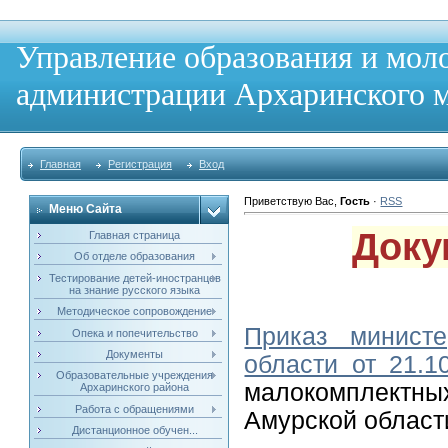
Управление образования и мол
администрации Архаринского м
Главная
Регистрация
Вход
Приветствую Вас
,
Гость
·
RSS
Меню Сайта
Доку
Главная страница
Об отделе образования
Тестирование детей-иностранцев
на знание русского языка
Методическое сопровождение
Приказ минист
Опека и попечительство
Документы
области от 21.
Образовательные учреждения
малокомплектн
Архаринского района
Работа с обращениями
Амурской области
Дистанционное обучен...