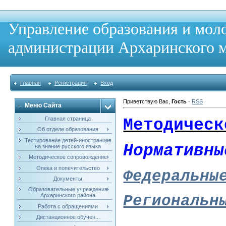
Управление образования и мол
администрации Архаринского м
Главная
Регистрация
Вход
Приветствую Вас
,
Гость
·
RSS
Меню Сайта
Главная страница
Методическ
Об отделе образования
Тестирование детей-иностранцев
Нормативны
на знание русского языка
Методическое сопровождение
Опека и попечительство
Федеральн
Документы
Образовательные учреждения
Архаринского района
Региональ
Работа с обращениями
Дистанционное обучен...