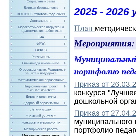
Социальный заказ
Детская безопасность
2025 - 2026 у
КОНКУРС "Учитель года 2021"
Деятельность
План
методическ
Бюрократическая нагрузка на
педагогических работников
ГИА
Мероприятия
ФГОС
ОРКСЭ
Муниципальный
Регламенты
Олимпиада школьников
портфолио педа
О русском языке. Развитие,
защита и поддержка
Математическое образование
Приказ от 26.03
Национальный проект
"ОБРАЗОВАНИЕ"
конкурса "Лучше
Детям и родителям
дошкольной орга
Здоровый образ жизни
Летний отдых
Приказ от 27.04
"Земский учитель"
муниципального 
Конкурсы и мероприятия
портфолио педаг
Методическая работа
Механизмы управления