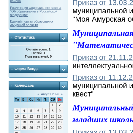
Приказ от 13.03.
района
Реализация Федерального закона
муниципальной и
"Об образовании в Российской
Федерации"
"Моя Амурская о
Единый портал образования
Амурской области
Муниципальная
Статистика
"Математичес
Онлайн всего:
1
Гостей:
1
Приказ от 21.11.
Пользователей:
0
интеллектуально
Форма Входа
Приказ от 11.12.
муниципальной и
Календарь
квест"
«
Август 2026
»
Пн
Вт
Ср
Чт
Пт
Сб
Вс
Муниципальны
1
2
3
4
5
6
7
8
9
младших школь
10
11
12
13
14
15
16
17
18
19
20
21
22
23
24
25
26
27
28
29
30
Приказ от 13.03