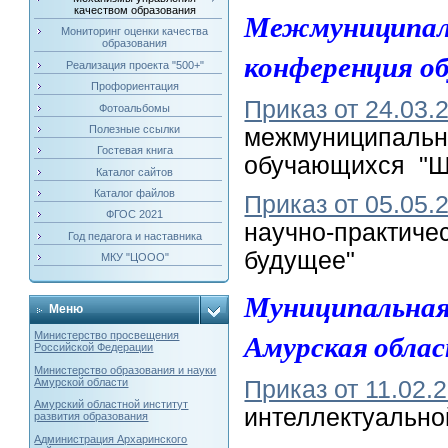
качеством образования
Межмуниципаль
Мониторинг оценки качества
образования
конференция 
Реализация проекта "500+"
Профориентация
Приказ от 24.03
Фотоальбомы
Полезные ссылки
межмуниципально
Гостевая книга
обучающихся "Ш
Каталог сайтов
Каталог файлов
Приказ от 05.05.
ФГОС 2021
научно-практиче
Год педагога и наставника
будущее"
МКУ "ЦООО"
Муниципальная
Меню
Амурская обла
Министерство просвещения
Российской Федерации
Министерство образования и науки
Амурской области
Приказ от 11.02
Амурский областной институт
интеллектуально
развития образования
Администрация Архаринского